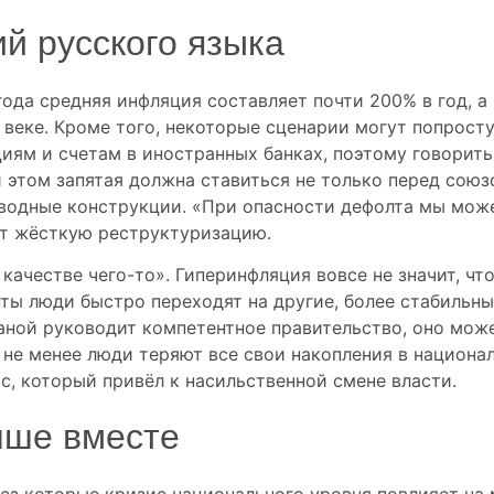
й русского языка
года средняя инфляция составляет почти 200% в год, 
веке. Кроме того, некоторые сценарии могут попросту
ям и счетам в иностранных банках, поэтому говорить 
и этом запятая должна ставиться не только перед союз
вводные конструкции. «При опасности дефолта мы може
ет жёсткую реструктуризацию.
качестве чего-то». Гиперинфляция вовсе не значит, чт
ты люди быстро переходят на другие, более стабильн
раной руководит компетентное правительство, оно мо
 не менее люди теряют все свои накопления в национал
, который привёл к насильственной смене власти.
чше вместе
рез которые кризис национального уровня повлияет на