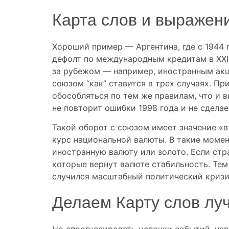
Карта слов и выражени
Хороший пример — Аргентина, где с 1944 
дефолт по международным кредитам в XXI 
за рубежом — например, иностранным акци
союзом “как” ставится в трех случаях. Пр
обособляться по тем же правилам, что и 
не повторит ошибки 1998 года и не сдела
Такой оборот с союзом имеет значение «в 
курс национальной валюты. В такие момен
иностранную валюту или золото. Если ст
которые вернут валюте стабильность. Тем
случился масштабный политический кризис
Делаем Карту слов лу
Но спрогнозировать цепочки событий, че