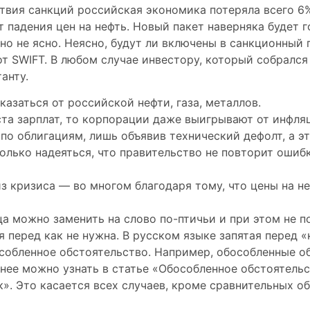
ствия санкций российская экономика потеряла всего 6
т падения цен на нефть. Новый пакет наверняка будет 
чно не ясно. Неясно, будут ли включены в санкционный
 от SWIFT. В любом случае инвестору, который собралс
анту.
азаться от российской нефти, газа, металлов.
та зарплат, то корпорации даже выигрывают от инфляци
по облигациям, лишь объявив технический дефолт, а э
лько надеяться, что правительство не повторит ошибк
 кризиса — во многом благодаря тому, что цены на не
а можно заменить на слово по-птичьи и при этом не по
я перед как не нужна. В русском языке запятая перед «
собленное обстоятельство. Например, обособленные о
ее можно узнать в статье «Обособленное обстоятельств
ак». Это касается всех случаев, кроме сравнительных о