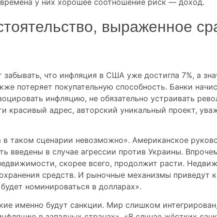
е времена у них хорошее соотношение риск — доход.
бстоятельство, выраженное с
т забывать, что инфляция в США уже достигла 7%, а зна
кже потеряет покупательную способность. Банки начи
овоцировать инфляцию, не обязательно устраивать рево
 красивый адрес, авторский уникальный проект, ува
а в таком сценарии невозможно». Американское руков
ть введены в случае агрессии против Украины. Впроче
едвижимости, скорее всего, продолжит расти. Недви
охранения средств. И рыночные механизмы приведут к
 будет номинироваться в долларах».
акие именно будут санкции. Мир слишком интегрирован
 инфляцию в западных странах». «В случае жёстких сан