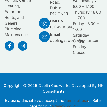
Pumps, Central
Wednesday :
Road,
Heating,
8.00 – 17.00
Dublin,
Bathroom
Thursday : 8.00
D12 TN99
Refits, and
– 17.00
Call Us
General
Friday : 8.00 –
(01)4298666
Plumbing
17.00
Maintenance.
Email
Saturday :
dublingasworks@gmail.com
Closed
Sunday :
Closed
Copyright © 2025 Dublin Gas works Developed By NH
Consultants
By using this site you accept the
terms of use
. | Refer
here for our
Privacy Policy