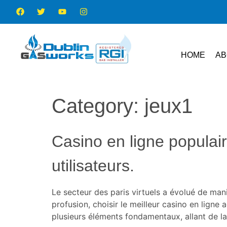
HOME
AB
Category:
jeux1
Casino en ligne populair
utilisateurs.
Le secteur des paris virtuels a évolué de man
profusion, choisir le meilleur casino en lign
plusieurs éléments fondamentaux, allant de la