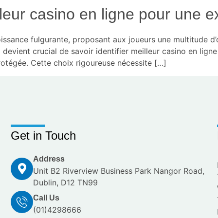
leur casino en ligne pour une e
roissance fulgurante, proposant aux joueurs une multitude d’
 devient crucial de savoir identifier meilleur casino en lig
rotégée. Cette choix rigoureuse nécessite […]
Get in Touch
Address
Unit B2 Riverview Business Park Nangor Road,
Dublin, D12 TN99
Call Us
(01)4298666