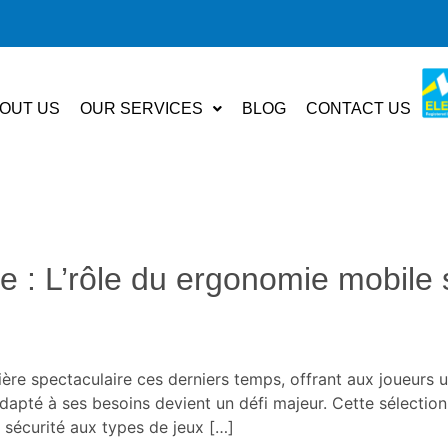
OUT US
OUR SERVICES
BLOG
CONTACT US
e : L’rôle du ergonomie mobile s
ière spectaculaire ces derniers temps, offrant aux joueurs
e adapté à ses besoins devient un défi majeur. Cette sélecti
 sécurité aux types de jeux […]