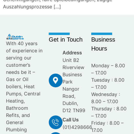
Auszahlungsprozesse […]
Get in Touch
Business
With 40 years
Hours
of experience in
Address
serving our
Unit B2
customer’s
Monday – 8.00
Riverview
needs be it –
– 17.00
Business
Gas or Oil
Tuesday : 8.00
Park
boilers, Heat
– 17.00
Nangor
Pumps, Central
Wednesday :
Road,
Heating,
8.00 – 17.00
Dublin,
Bathroom
Thursday : 8.00
D12 TN99
Refits, and
– 17.00
Call Us
General
Friday : 8.00 –
(01)4298666
Plumbing
17.00