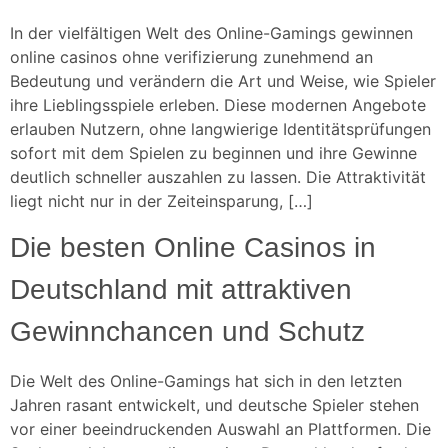
In der vielfältigen Welt des Online-Gamings gewinnen
online casinos ohne verifizierung zunehmend an
Bedeutung und verändern die Art und Weise, wie Spieler
ihre Lieblingsspiele erleben. Diese modernen Angebote
erlauben Nutzern, ohne langwierige Identitätsprüfungen
sofort mit dem Spielen zu beginnen und ihre Gewinne
deutlich schneller auszahlen zu lassen. Die Attraktivität
liegt nicht nur in der Zeiteinsparung, […]
Die besten Online Casinos in
Deutschland mit attraktiven
Gewinnchancen und Schutz
Die Welt des Online-Gamings hat sich in den letzten
Jahren rasant entwickelt, und deutsche Spieler stehen
vor einer beeindruckenden Auswahl an Plattformen. Die