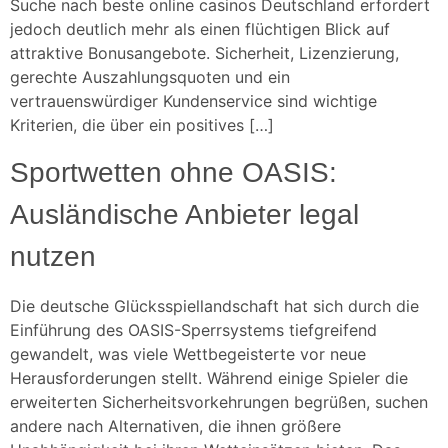
Suche nach beste online casinos Deutschland erfordert
jedoch deutlich mehr als einen flüchtigen Blick auf
attraktive Bonusangebote. Sicherheit, Lizenzierung,
gerechte Auszahlungsquoten und ein
vertrauenswürdiger Kundenservice sind wichtige
Kriterien, die über ein positives […]
Sportwetten ohne OASIS:
Ausländische Anbieter legal
nutzen
Die deutsche Glücksspiellandschaft hat sich durch die
Einführung des OASIS-Sperrsystems tiefgreifend
gewandelt, was viele Wettbegeisterte vor neue
Herausforderungen stellt. Während einige Spieler die
erweiterten Sicherheitsvorkehrungen begrüßen, suchen
andere nach Alternativen, die ihnen größere