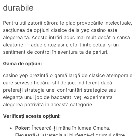
durabile
Pentru utilizatorii cărora le plac provocările intelectuale,
secțiunea de opțiuni clasice de la yep casino este
alegerea ta. Aceste intrări aduc mai mult decât o șansă
aleatorie — aduc entuziasm, efort intelectual și un
sentiment de control în aventura ta de pariuri.
Gama de opțiuni
casino yep prezintă o gamă largă de clasice atemporale
care servesc fiecărui stil de joc. Indiferent dacă
preferați strategia unei confruntări strategice sau
eleganța unui joc de baccarat, veți experimenta
alegerea potrivită în această categorie.
Verificați aceste opțiuni:
Poker:
Încearcă-ți mâna în lumea Omaha.
Flexează-ți strategia și blufează-ți drumul către