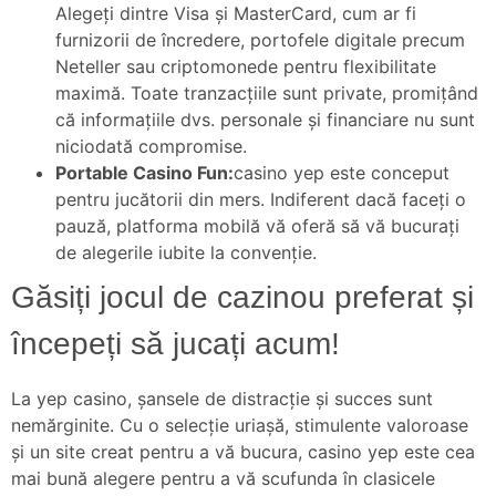
Alegeți dintre Visa și MasterCard, cum ar fi
furnizorii de încredere, portofele digitale precum
Neteller sau criptomonede pentru flexibilitate
maximă. Toate tranzacțiile sunt private, promițând
că informațiile dvs. personale și financiare nu sunt
niciodată compromise.
Portable Casino Fun:
casino yep este conceput
pentru jucătorii din mers. Indiferent dacă faceți o
pauză, platforma mobilă vă oferă să vă bucurați
de alegerile iubite la convenție.
Găsiți jocul de cazinou preferat și
începeți să jucați acum!
La yep casino, șansele de distracție și succes sunt
nemărginite. Cu o selecție uriașă, stimulente valoroase
și un site creat pentru a vă bucura, casino yep este cea
mai bună alegere pentru a vă scufunda în clasicele