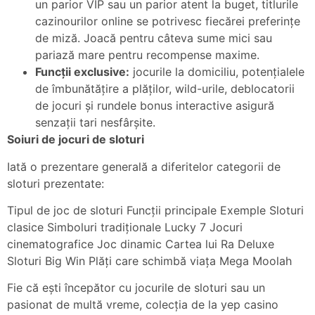
un parior VIP sau un parior atent la buget, titlurile
cazinourilor online se potrivesc fiecărei preferințe
de miză. Joacă pentru câteva sume mici sau
pariază mare pentru recompense maxime.
Funcții exclusive:
jocurile la domiciliu, potențialele
de îmbunătățire a plăților, wild-urile, deblocatorii
de jocuri și rundele bonus interactive asigură
senzații tari nesfârșite.
Soiuri de jocuri de sloturi
Iată o prezentare generală a diferitelor categorii de
sloturi prezentate:
Tipul de joc de sloturi Funcții principale Exemple Sloturi
clasice Simboluri tradiționale Lucky 7 Jocuri
cinematografice Joc dinamic Cartea lui Ra Deluxe
Sloturi Big Win Plăți care schimbă viața Mega Moolah
Fie că ești începător cu jocurile de sloturi sau un
pasionat de multă vreme, colecția de la yep casino