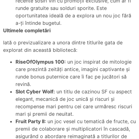
recente sosiri vin cu promoții exclusive, cum ar fi
runde gratuite sau solduri sporite. Este
oportunitatea ideală de a explora un nou joc fără
a-ți întinde bugetul.
Ultimele completări
Iată o previzualizare a unora dintre titlurile gata de
explorat din această bibliotecă:
RiseOfOlympus 100:
un joc inspirat de mitologie
care prezintă zeități antice, imagini captivante și
runde bonus puternice care îi fac pe jucători să
revină.
Slot Cyber ​​Wolf:
un titlu de cazinou SF cu aspect
elegant, mecanică de joc unică și riscuri și
recompense mari pentru cei care urmăresc riscuri
mari și premii de neuitat.
Fruit Party II:
un joc vesel cu tematică de fructe, cu
premii de colaborare și multiplicatori în cascadă,
asigurând o abordare reimaginată a titlurilor de