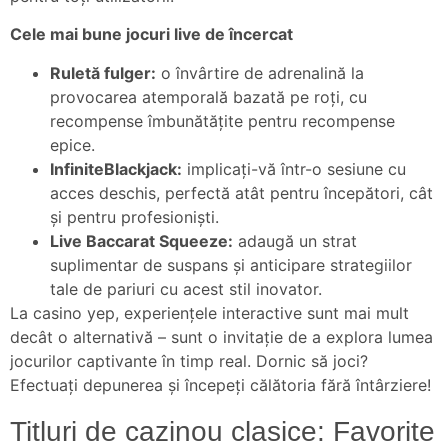
Cele mai bune jocuri live de încercat
Ruletă fulger:
o învârtire de adrenalină la
provocarea atemporală bazată pe roți, cu
recompense îmbunătățite pentru recompense
epice.
InfiniteBlackjack:
implicați-vă într-o sesiune cu
acces deschis, perfectă atât pentru începători, cât
și pentru profesioniști.
Live Baccarat Squeeze:
adaugă un strat
suplimentar de suspans și anticipare strategiilor
tale de pariuri cu acest stil inovator.
La casino yep, experiențele interactive sunt mai mult
decât o alternativă – sunt o invitație de a explora lumea
jocurilor captivante în timp real. Dornic să joci?
Efectuați depunerea și începeți călătoria fără întârziere!
Titluri de cazinou clasice: Favorite