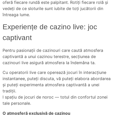
oferă fiecare rundă este palpitant. Rotiți fiecare rolă și
vedeți de ce sloturile sunt iubite de toți jucătorii din
întreaga lume.
Experiențe de cazino live: joc
captivant
Pentru pasionații de cazinouri care caută atmosfera
captivantă a unui cazinou terestre, secțiunea de
cazinouri live asigură atmosfera la îndemâna ta.
Cu operatorii live care operează jocuri în interacțiune
instantanee, puteți discuta, vă puteți elabora abordarea
și puteți experimenta atmosfera captivantă a unei
tradiții.
l spațiu de jocuri de noroc — totul din confortul zonei
tale personale.
O atmosferă exclusivă de cazinou