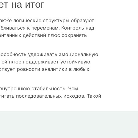
т на итог
также логические структуры образуют
абливаться к переменам. Контроль над
онтанных действий плюс сохранять
Способность удерживать эмоциональную
стей плюс поддерживает устойчивую
ствует ровности аналитики в любых
 внутреннюю стабильность. Чем
тигать последовательных исходов. Такой