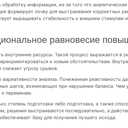
обработку информации, из-за того что аналитическая
ация формирует почву для выстраивания корректных ре
твует выращивать стабильность к внешним стимулам и
циональное равновесие повы
ть внутренние ресурсы. Такой процесс выражается в у
ереориентироваться к новым обстоятельствам. Внутре
 снижает угрозу срывов.
ю вариативности анализа. Пониженная реактивность 
ных шагов, возникающих при нарушении баланса. Чем у
 к переменам.
ько степень подготовки либо подготовка, а также спо
ым, решения выстраиваются последовательно, а дейст
обеспечивает базу для получения лучшего исхода.