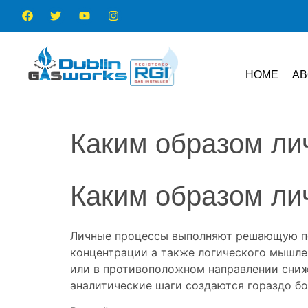
HOME
AB
Каким образом лич
Каким образом лич
Личные процессы выполняют решающую по
концентрации а также логического мышле
или в противоположном направлении сниж
аналитические шаги создаются гораздо бол