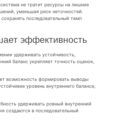
 система не тратит ресурсы на лишние
шений, уменьшая риск неточностей.
 сохранять последовательный темп
шает эффективность
мении удерживать устойчивость,
нний баланс укрепляет точность оценок,
дает возможность формировать выводы
стойчивее уровень внутреннего баланса,
собность удерживать ровный внутренний
вия создаются в последовательный