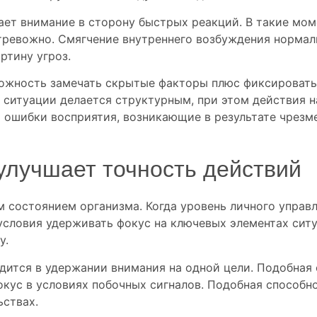
ет внимание в сторону быстрых реакций. В такие мо
 тревожно. Смягчение внутреннего возбуждения нормал
ртину угроз.
ожность замечать скрытые факторы плюс фиксировать 
а ситуации делается структурным, при этом действия 
 ошибки восприятия, возникающие в результате чрезм
улучшает точность действий
 состоянием организма. Когда уровень личного управ
условия удерживать фокус на ключевых элементах ситу
у.
дится в удержании внимания на одной цели. Подобная
кус в условиях побочных сигналов. Подобная способн
ствах.