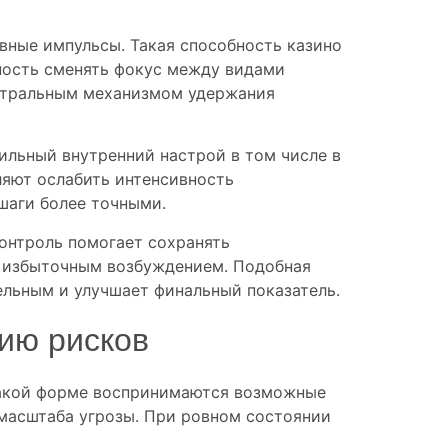
ные импульсы. Такая способность казино
ность сменять фокус между видами
ентральным механизмом удержания
ильный внутренний настрой в том числе в
ляют ослабить интенсивность
шаги более точными.
онтроль помогает сохранять
е избыточным возбуждением. Подобная
ельным и улучшает финальный показатель.
ию рисков
 какой форме воспринимаются возможные
 масштаба угрозы. При ровном состоянии