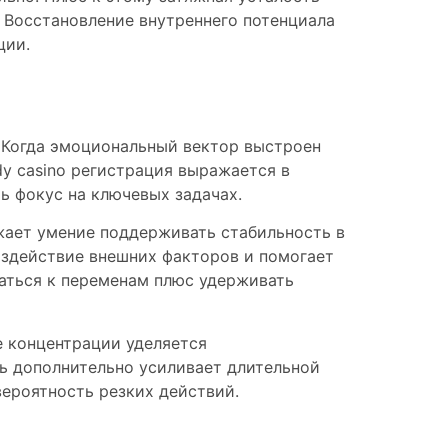
 Восстановление внутреннего потенциала
ции.
 Когда эмоциональный вектор выстроен
y casino регистрация выражается в
ь фокус на ключевых задачах.
жает умение поддерживать стабильность в
оздействие внешних факторов и помогает
ваться к переменам плюс удерживать
е концентрации уделяется
ь дополнительно усиливает длительной
вероятность резких действий.