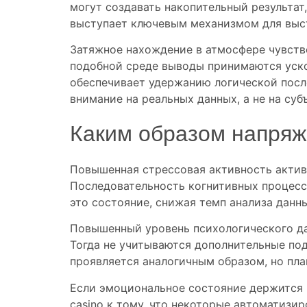
могут создавать накопительный результат
выступает ключевым механизмом для выст
Затяжное нахождение в атмосфере чувств
подобной среде выводы принимаются ускор
обеспечивает удержанию логической посл
внимание на реальных данных, а не на суб
Каким образом напря
Повышенная стрессовая активность акти
Последовательность когнитивных процесс
это состояние, снижая темп анализа дан
Повышенный уровень психологического дав
Тогда не учитываются дополнительные по
проявляется аналогичным образом, но пла
Если эмоциональное состояние держится 
casino к тому, что некоторые автоматизи