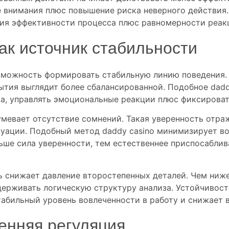
 внимания плюс повышение риска неверного действия.
ия эффективности процесса плюс равномерности реак
ак источник стабильности
зможность формировать стабильную линию поведения.
ытия выглядит более сбалансированной. Подобное dadd
а, управлять эмоциональные реакции плюс фиксироват
умевает отсутствие сомнений. Такая уверенность отра
итуации. Подобный метод daddy casino минимизирует в
ьше сила уверенности, тем естественнее приспосабли
ь снижает давление второстепенных деталей. Чем ниж
ерживать логическую структуру анализа. Устойчивост
абильный уровень вовлеченности в работу и снижает 
енняя регуляция