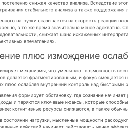
, постепенно снижая качество анализа. Вследствие эт
раивания стабильного анализа а также поддержания л
енного нагрузки сказывается на скорость реакции плю
енно, в то же время значительно менее адекватно. С
едовательности, снижает шанс искаженных интерпрет
ъективных впечатлениях.
жение плюс измождение осла
визирует механизмы, что уменьшают возможность вос
ов делается фрагментированным, и фокус смещается 
ных плюс ослабляя внутренний контроль над быстрыми 
ления формирует обстановку, где сознание начинает 
дходы и теряются ключевые нюансы, которые способны 
внее: когнитивные ресурсы снижаются, а также обычн
в состоянии нагрузки, мысленные мощности расходую
рованных действий начинает действовать менее эффект