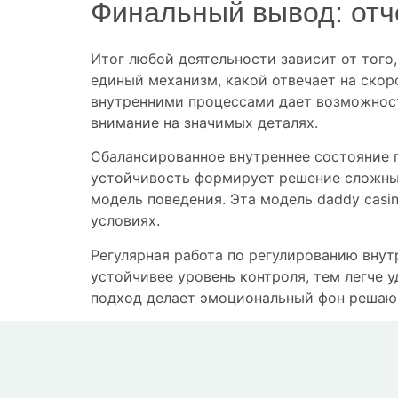
Финальный вывод: отч
Итог любой деятельности зависит от того
единый механизм, какой отвечает на скор
внутренними процессами дает возможност
внимание на значимых деталях.
Сбалансированное внутреннее состояние 
устойчивость формирует решение сложны
модель поведения. Эта модель daddy casi
условиях.
Регулярная работа по регулированию вну
устойчивее уровень контроля, тем легче 
подход делает эмоциональный фон решаю