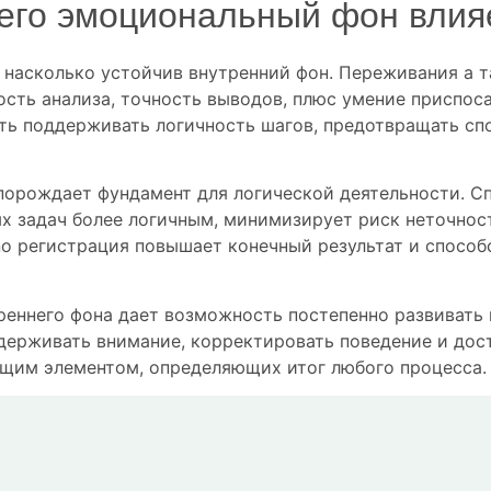
его эмоциональный фон влияе
, насколько устойчив внутренний фон. Переживания а 
ость анализа, точность выводов, плюс умение приспос
ь поддерживать логичность шагов, предотвращать сп
порождает фундамент для логической деятельности. 
х задач более логичным, минимизирует риск неточно
no регистрация повышает конечный результат и способ
треннего фона дает возможность постепенно развивать
удерживать внимание, корректировать поведение и дос
щим элементом, определяющих итог любого процесса.