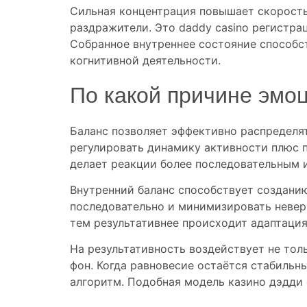
Сильная концентрация повышает скорость 
раздражители. Это daddy casino регистр
Собранное внутреннее состояние способс
когнитивной деятельности.
По какой причине эмо
Баланс позволяет эффективно распределя
регулировать динамику активности плюс п
делает реакции более последовательным и
Внутренний баланс способствует создани
последовательно и минимизировать невер
тем результативнее происходит адаптация
На результативность воздействует не тол
фон. Когда равновесие остаётся стабильн
алгоритм. Подобная модель казино дэдди 