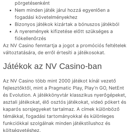
pörgetésenként
Nem minden játék járul hozzá egyenlően a
fogadási követelményekhez
Bizonyos játékok kizártak a bónuszos játékból
A nyeremények kifizetése előtt szükséges a
fiókellenőrzés
Az NV Casino fenntartja a jogot a promóciós feltételek
változtatására, de erről értesíti a játékosokat.
Játékok az NV Casino-ban
Az NV Casino több mint 2000 játékot kínál vezető
fejlesztőktől, mint a Pragmatic Play, Play’n GO, NetEnt
és Evolution. A játékkönyvtár klasszikus nyerőgépeket,
asztali játékokat, élő osztós játékokat, videó pókert és
kaparós sorsjegyeket tartalmaz. A címek különböző
témákkal, fogadási tartományokkal és különleges
funkciókkal szolgálnak minden játékstílushoz és
költségvetéshez.