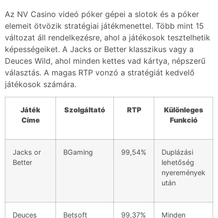
Az NV Casino videó póker gépei a slotok és a póker
elemeit ötvözik stratégiai játékmenettel. Több mint 15
változat áll rendelkezésre, ahol a játékosok tesztelhetik
képességeiket. A Jacks or Better klasszikus vagy a
Deuces Wild, ahol minden kettes vad kártya, népszerű
választás. A magas RTP vonzó a stratégiát kedvelő
játékosok számára.
Játék
Szolgáltató
RTP
Különleges
Címe
Funkció
Jacks or
BGaming
99,54%
Duplázási
Better
lehetőség
nyeremények
után
Deuces
Betsoft
99,37%
Minden