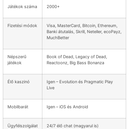
Játékok száma
2000+
Fizetési módok
Visa, MasterCard, Bitcoin, Ethereum,
Banki átutalás, Skrill, Neteller, ecoPayz,
MuchBetter
Népszerű
Book of Dead, Legacy of Dead,
játékok
Reactoonz, Big Bass Bonanza
Élő kaszinó
Igen – Evolution és Pragmatic Play
Live
Mobilbarát
Igen – iOS és Android
Ügyfélszolgálat
24/7 élő chat (magyarul is)