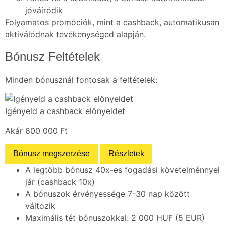
jóváíródik
Folyamatos promóciók, mint a cashback, automatikusan
aktiválódnak tevékenységed alapján.
Bónusz Feltételek
Minden bónusznál fontosak a feltételek:
Igényeld a cashback előnyeidet
Akár 600 000 Ft
Bónusz megszerzése
Részletek
A legtöbb bónusz 40x-es fogadási követelménnyel
jár (cashback 10x)
A bónuszok érvényessége 7-30 nap között
változik
Maximális tét bónuszokkal: 2 000 HUF (5 EUR)