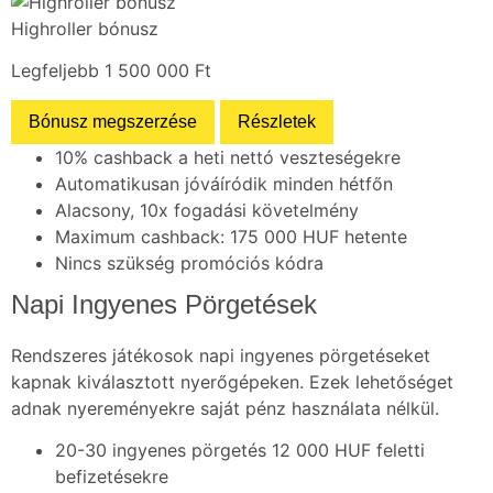
Highroller bónusz
Legfeljebb 1 500 000 Ft
Bónusz megszerzése
Részletek
10% cashback a heti nettó veszteségekre
Automatikusan jóváíródik minden hétfőn
Alacsony, 10x fogadási követelmény
Maximum cashback: 175 000 HUF hetente
Nincs szükség promóciós kódra
Napi Ingyenes Pörgetések
Rendszeres játékosok napi ingyenes pörgetéseket
kapnak kiválasztott nyerőgépeken. Ezek lehetőséget
adnak nyereményekre saját pénz használata nélkül.
20-30 ingyenes pörgetés 12 000 HUF feletti
befizetésekre