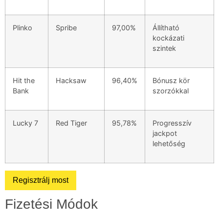
Plinko
Spribe
97,00%
Állítható
kockázati
szintek
Hit the
Hacksaw
96,40%
Bónusz kör
Bank
szorzókkal
Lucky 7
Red Tiger
95,78%
Progresszív
jackpot
lehetőség
Regisztrálj most
Fizetési Módok