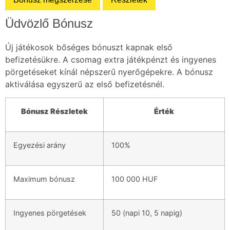
Üdvözlő Bónusz
Új játékosok bőséges bónuszt kapnak első
befizetésükre. A csomag extra játékpénzt és ingyenes
pörgetéseket kínál népszerű nyerőgépekre. A bónusz
aktiválása egyszerű az első befizetésnél.
Bónusz Részletek
Érték
Egyezési arány
100%
Maximum bónusz
100 000 HUF
Ingyenes pörgetések
50 (napi 10, 5 napig)