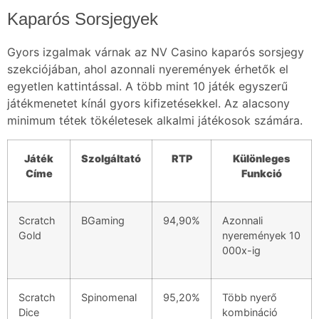
Kaparós Sorsjegyek
Gyors izgalmak várnak az NV Casino kaparós sorsjegy
szekciójában, ahol azonnali nyeremények érhetők el
egyetlen kattintással. A több mint 10 játék egyszerű
játékmenetet kínál gyors kifizetésekkel. Az alacsony
minimum tétek tökéletesek alkalmi játékosok számára.
Játék
Szolgáltató
RTP
Különleges
Címe
Funkció
Scratch
BGaming
94,90%
Azonnali
Gold
nyeremények 10
000x-ig
Scratch
Spinomenal
95,20%
Több nyerő
Dice
kombináció