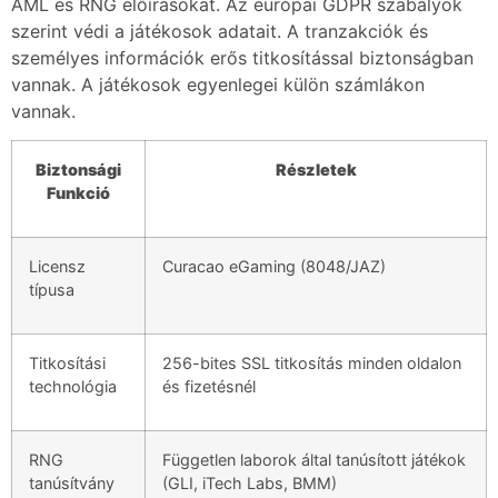
AML és RNG előírásokat. Az európai GDPR szabályok
szerint védi a játékosok adatait. A tranzakciók és
személyes információk erős titkosítással biztonságban
vannak. A játékosok egyenlegei külön számlákon
vannak.
Biztonsági
Részletek
Funkció
Licensz
Curacao eGaming (8048/JAZ)
típusa
Titkosítási
256-bites SSL titkosítás minden oldalon
technológia
és fizetésnél
RNG
Független laborok által tanúsított játékok
tanúsítvány
(GLI, iTech Labs, BMM)