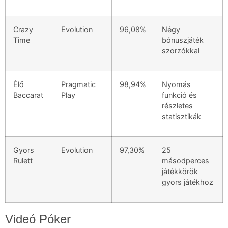
Crazy
Evolution
96,08%
Négy
Time
bónuszjáték
szorzókkal
Élő
Pragmatic
98,94%
Nyomás
Baccarat
Play
funkció és
részletes
statisztikák
Gyors
Evolution
97,30%
25
Rulett
másodperces
játékkörök
gyors játékhoz
Videó Póker