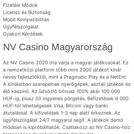
Fizetési Módok
Licensz és Biztonság
Mobil Kompatibilitás
Ügyfélszolgálat
Gyakori Kérdések
NV Casino Magyarország
Az NV Casino 2020 óta várja a magyar játékosokat. Ez
a nemzetközi platform több mint 2000 játékot kínál
neves fejlesztőktől, mint a Pragmatic Play és a NetEnt.
A kínálatban szerepelnek nyerőgépek, asztali játékok és
élő kaszinó. Az üdvözlő bónusz 100% akár 100 000
HUF-ig, plusz 50 ingyenes pörgetés. Befizetések 8 000
HUF-tól lehetségesek Visa, Bitcoin vagy banki
átutalással. A kifizetések 1-3 nap alatt érkeznek. Az
ügyfélszolgálat 24/7 magyarul segít. A játékok demó
módban is kipróbálhatók. Csatlakozz az NV Casino-hoz