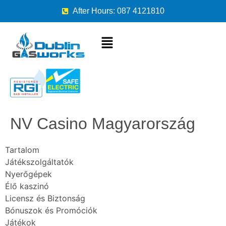
After Hours: 087 4121810
NV Casino Magyarország
Tartalom
Játékszolgáltatók
Nyerőgépek
Élő kaszinó
Licensz és Biztonság
Bónuszok és Promóciók
Játékok