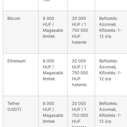
Bitcoin
8 000
20 000
Befizetés:
HUF /
HUF / 1
Azonnali,
Magasabb
750 000
Kifizetés: 1-
limitek
HUF
12 óra
hetente
Ethereum
8 000
20 000
Befizetés:
HUF /
HUF / 1
Azonnali,
Magasabb
750 000
Kifizetés: 1-
limitek
HUF
12 óra
hetente
Tether
8 000
20 000
Befizetés:
(USDT)
HUF /
HUF / 1
Azonnali,
Magasabb
750 000
Kifizetés: 1-
limitek
HUF
12 óra