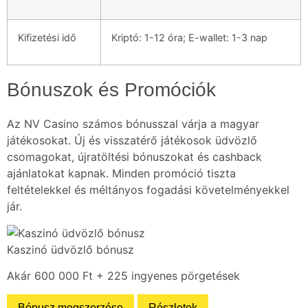
Kifizetési idő
Kriptó: 1-12 óra; E-wallet: 1-3 nap
Bónuszok és Promóciók
Az NV Casino számos bónusszal várja a magyar
játékosokat. Új és visszatérő játékosok üdvözlő
csomagokat, újratöltési bónuszokat és cashback
ajánlatokat kapnak. Minden promóció tiszta
feltételekkel és méltányos fogadási követelményekkel
jár.
Kaszinó üdvözlő bónusz
Akár 600 000 Ft + 225 ingyenes pörgetések
Bónusz megszerzése
Részletek