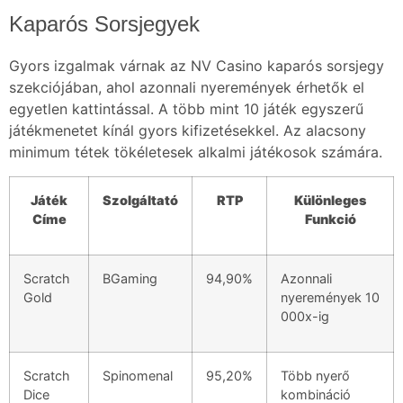
Kaparós Sorsjegyek
Gyors izgalmak várnak az NV Casino kaparós sorsjegy
szekciójában, ahol azonnali nyeremények érhetők el
egyetlen kattintással. A több mint 10 játék egyszerű
játékmenetet kínál gyors kifizetésekkel. Az alacsony
minimum tétek tökéletesek alkalmi játékosok számára.
Játék
Szolgáltató
RTP
Különleges
Címe
Funkció
Scratch
BGaming
94,90%
Azonnali
Gold
nyeremények 10
000x-ig
Scratch
Spinomenal
95,20%
Több nyerő
Dice
kombináció