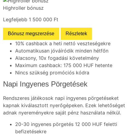
Highroller bónusz
Legfeljebb 1 500 000 Ft
Bónusz megszerzése
Részletek
10% cashback a heti nettó veszteségekre
Automatikusan jóváíródik minden hétfőn
Alacsony, 10x fogadási követelmény
Maximum cashback: 175 000 HUF hetente
Nincs szükség promóciós kódra
Napi Ingyenes Pörgetések
Rendszeres játékosok napi ingyenes pörgetéseket
kapnak kiválasztott nyerőgépeken. Ezek lehetőséget
adnak nyereményekre saját pénz használata nélkül.
20-30 ingyenes pörgetés 12 000 HUF feletti
befizetésekre