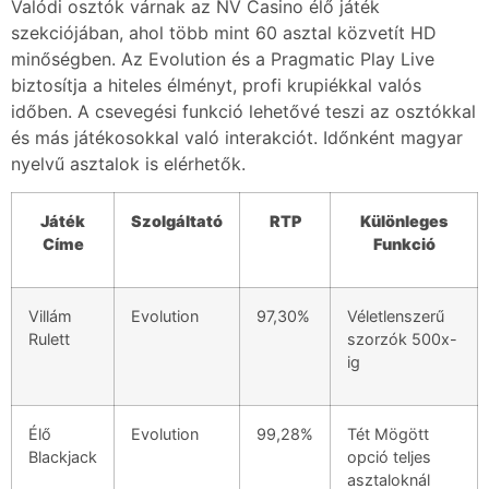
Valódi osztók várnak az NV Casino élő játék
szekciójában, ahol több mint 60 asztal közvetít HD
minőségben. Az Evolution és a Pragmatic Play Live
biztosítja a hiteles élményt, profi krupiékkal valós
időben. A csevegési funkció lehetővé teszi az osztókkal
és más játékosokkal való interakciót. Időnként magyar
nyelvű asztalok is elérhetők.
Játék
Szolgáltató
RTP
Különleges
Címe
Funkció
Villám
Evolution
97,30%
Véletlenszerű
Rulett
szorzók 500x-
ig
Élő
Evolution
99,28%
Tét Mögött
Blackjack
opció teljes
asztaloknál