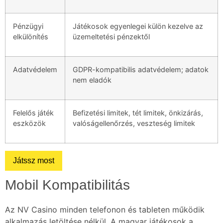
Pénzügyi
Játékosok egyenlegei külön kezelve az
elkülönítés
üzemeltetési pénzektől
Adatvédelem
GDPR-kompatibilis adatvédelem; adatok
nem eladók
Felelős játék
Befizetési limitek, tét limitek, önkizárás,
eszközök
valóságellenőrzés, veszteség limitek
Játssz most
Mobil Kompatibilitás
Az NV Casino minden telefonon és tableten működik
alkalmazás letöltése nélkül. A magyar játékosok a