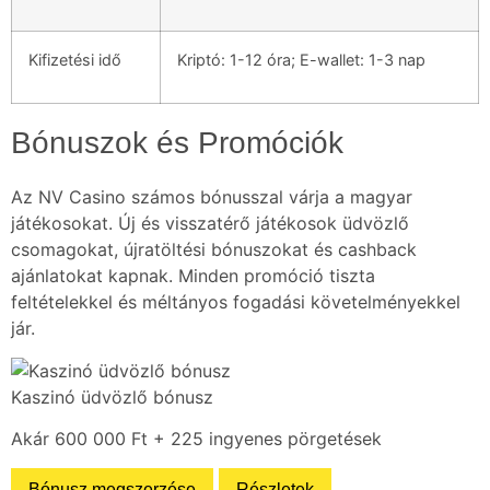
Kifizetési idő
Kriptó: 1-12 óra; E-wallet: 1-3 nap
Bónuszok és Promóciók
Az NV Casino számos bónusszal várja a magyar
játékosokat. Új és visszatérő játékosok üdvözlő
csomagokat, újratöltési bónuszokat és cashback
ajánlatokat kapnak. Minden promóció tiszta
feltételekkel és méltányos fogadási követelményekkel
jár.
Kaszinó üdvözlő bónusz
Akár 600 000 Ft + 225 ingyenes pörgetések
Bónusz megszerzése
Részletek