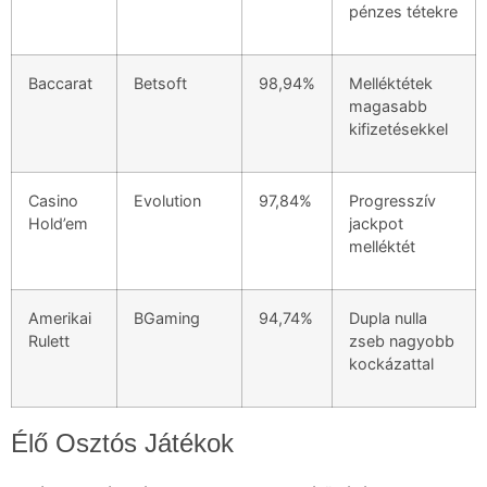
pénzes tétekre
Baccarat
Betsoft
98,94%
Melléktétek
magasabb
kifizetésekkel
Casino
Evolution
97,84%
Progresszív
Hold’em
jackpot
melléktét
Amerikai
BGaming
94,74%
Dupla nulla
Rulett
zseb nagyobb
kockázattal
Élő Osztós Játékok