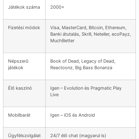
Játékok száma
2000+
Fizetési módok
Visa, MasterCard, Bitcoin, Ethereum,
Banki átutalás, Skrill, Neteller, ecoPayz,
MuchBetter
Népszerű
Book of Dead, Legacy of Dead,
játékok
Reactoonz, Big Bass Bonanza
Élő kaszinó
Igen – Evolution és Pragmatic Play
Live
Mobilbarát
Igen – iOS és Android
Ügyfélszolgálat
24/7 élő chat (magyarul is)