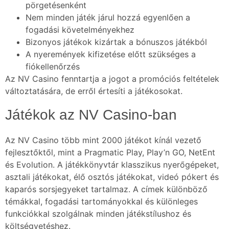
pörgetésenként
Nem minden játék járul hozzá egyenlően a
fogadási követelményekhez
Bizonyos játékok kizártak a bónuszos játékból
A nyeremények kifizetése előtt szükséges a
fiókellenőrzés
Az NV Casino fenntartja a jogot a promóciós feltételek
változtatására, de erről értesíti a játékosokat.
Játékok az NV Casino-ban
Az NV Casino több mint 2000 játékot kínál vezető
fejlesztőktől, mint a Pragmatic Play, Play’n GO, NetEnt
és Evolution. A játékkönyvtár klasszikus nyerőgépeket,
asztali játékokat, élő osztós játékokat, videó pókert és
kaparós sorsjegyeket tartalmaz. A címek különböző
témákkal, fogadási tartományokkal és különleges
funkciókkal szolgálnak minden játékstílushoz és
költségvetéshez.