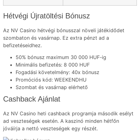
Hétvégi Újratöltési Bónusz
Az NV Casino hétvégi bónusszal növeli játékidődet
szombaton és vasárnap. Ez extra pénzt ad a
befizetéseidhez.
50% bónusz maximum 30 000 HUF-ig
Minimális befizetés: 8 000 HUF
Fogadási követelmény: 40x bónusz
Promóciós kód: WEEKENDHU
Szombat és vasárnap elérhető
Cashback Ajánlat
Az NV Casino heti cashback programja második esélyt
ad veszteségek esetén. A kaszinó minden hétfőn
jóváírja a nettó veszteségek egy részét.