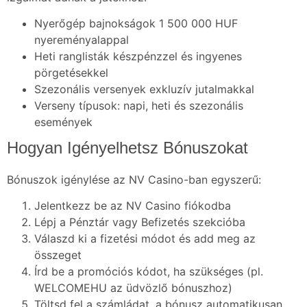
Nyerőgép bajnokságok 1 500 000 HUF
nyereményalappal
Heti ranglisták készpénzzel és ingyenes
pörgetésekkel
Szezonális versenyek exkluzív jutalmakkal
Verseny típusok: napi, heti és szezonális
események
Hogyan Igényelhetsz Bónuszokat
Bónuszok igénylése az NV Casino-ban egyszerű:
Jelentkezz be az NV Casino fiókodba
Lépj a Pénztár vagy Befizetés szekcióba
Válaszd ki a fizetési módot és add meg az
összeget
Írd be a promóciós kódot, ha szükséges (pl.
WELCOMEHU az üdvözlő bónuszhoz)
Töltsd fel a számládat, a bónusz automatikusan