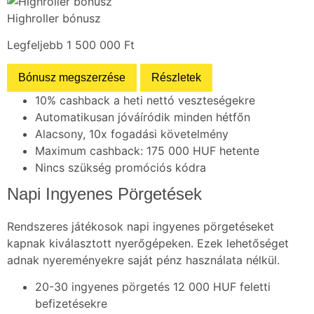
Highroller bónusz
Legfeljebb 1 500 000 Ft
Bónusz megszerzése
Részletek
10% cashback a heti nettó veszteségekre
Automatikusan jóváíródik minden hétfőn
Alacsony, 10x fogadási követelmény
Maximum cashback: 175 000 HUF hetente
Nincs szükség promóciós kódra
Napi Ingyenes Pörgetések
Rendszeres játékosok napi ingyenes pörgetéseket
kapnak kiválasztott nyerőgépeken. Ezek lehetőséget
adnak nyereményekre saját pénz használata nélkül.
20-30 ingyenes pörgetés 12 000 HUF feletti
befizetésekre