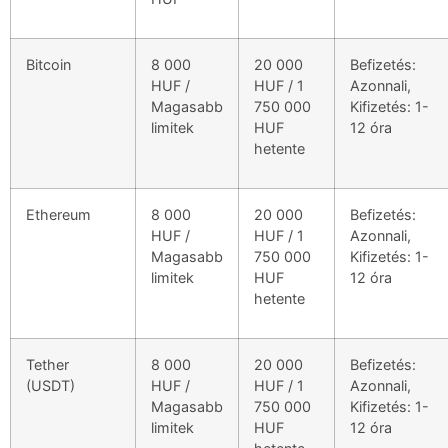
Bitcoin
8 000
20 000
Befizetés:
HUF /
HUF / 1
Azonnali,
Magasabb
750 000
Kifizetés: 1-
limitek
HUF
12 óra
hetente
Ethereum
8 000
20 000
Befizetés:
HUF /
HUF / 1
Azonnali,
Magasabb
750 000
Kifizetés: 1-
limitek
HUF
12 óra
hetente
Tether
8 000
20 000
Befizetés:
(USDT)
HUF /
HUF / 1
Azonnali,
Magasabb
750 000
Kifizetés: 1-
limitek
HUF
12 óra