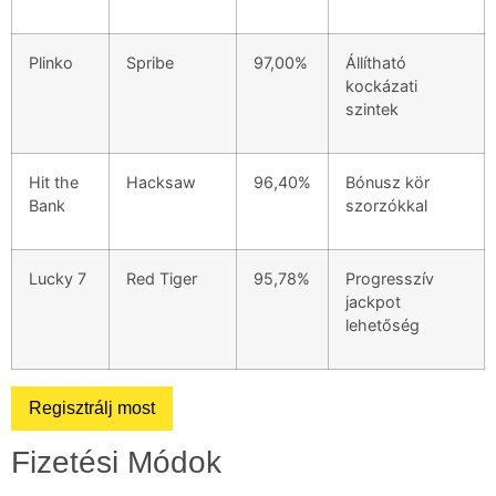
Plinko
Spribe
97,00%
Állítható
kockázati
szintek
Hit the
Hacksaw
96,40%
Bónusz kör
Bank
szorzókkal
Lucky 7
Red Tiger
95,78%
Progresszív
jackpot
lehetőség
Regisztrálj most
Fizetési Módok