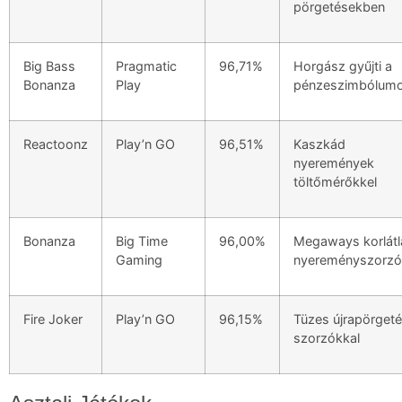
pörgetésekben
Big Bass
Pragmatic
96,71%
Horgász gyűjti a
Bonanza
Play
pénzeszimbólumo
Reactoonz
Play’n GO
96,51%
Kaszkád
nyeremények
töltőmérőkkel
Bonanza
Big Time
96,00%
Megaways korlátl
Gaming
nyereményszorzó
Fire Joker
Play’n GO
96,15%
Tüzes újrapörget
szorzókkal