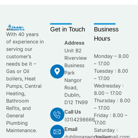
Get in Touch
Business
With 40 years
Hours
of experience in
Address
serving our
Unit B2
Monday – 8.00
customer’s
Riverview
– 17.00
needs be it –
Business
Tuesday : 8.00
Gas or Oil
Park
– 17.00
boilers, Heat
Nangor
Wednesday :
Pumps, Central
Road,
8.00 – 17.00
Heating,
Dublin,
Thursday : 8.00
Bathroom
D12 TN99
– 17.00
Refits, and
Call Us
Friday : 8.00 –
General
(01)4298666
17.00
Plumbing
Email
Saturday :
Maintenance.
dublingasworks@gmail.com
Closed