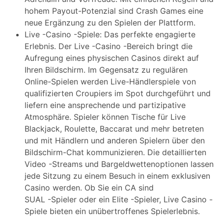
hohem Payout-Potenzial sind Crash Games eine
neue Ergänzung zu den Spielen der Plattform.
Live -Casino -Spiele: Das perfekte engagierte
Erlebnis. Der Live -Casino -Bereich bringt die
Aufregung eines physischen Casinos direkt auf
Ihren Bildschirm. Im Gegensatz zu regulären
Online-Spielen werden Live-Händlerspiele von
qualifizierten Croupiers im Spot durchgeführt und
liefern eine ansprechende und partizipative
Atmosphäre. Spieler können Tische für Live
Blackjack, Roulette, Baccarat und mehr betreten
und mit Händlern und anderen Spielern über den
Bildschirm-Chat kommunizieren. Die detaillierten
Video -Streams und Bargeldwettenoptionen lassen
jede Sitzung zu einem Besuch in einem exklusiven
Casino werden. Ob Sie ein CA sind
SUAL -Spieler oder ein Elite -Spieler, Live Casino -
Spiele bieten ein unübertroffenes Spielerlebnis.