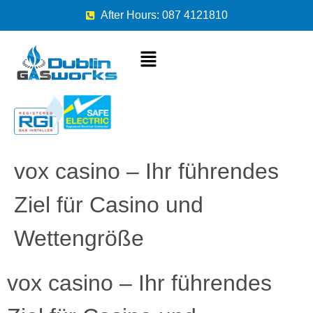
After Hours: 087 4121810
vox casino – Ihr führendes
Ziel für Casino und
Wettengröße
vox casino – Ihr führendes