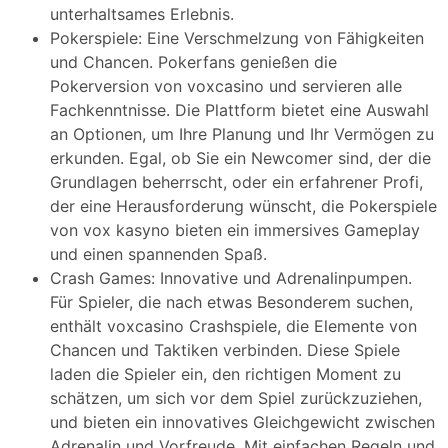
unterhaltsames Erlebnis.
Pokerspiele: Eine Verschmelzung von Fähigkeiten
und Chancen. Pokerfans genießen die
Pokerversion von voxcasino und servieren alle
Fachkenntnisse. Die Plattform bietet eine Auswahl
an Optionen, um Ihre Planung und Ihr Vermögen zu
erkunden. Egal, ob Sie ein Newcomer sind, der die
Grundlagen beherrscht, oder ein erfahrener Profi,
der eine Herausforderung wünscht, die Pokerspiele
von vox kasyno bieten ein immersives Gameplay
und einen spannenden Spaß.
Crash Games: Innovative und Adrenalinpumpen.
Für Spieler, die nach etwas Besonderem suchen,
enthält voxcasino Crashspiele, die Elemente von
Chancen und Taktiken verbinden. Diese Spiele
laden die Spieler ein, den richtigen Moment zu
schätzen, um sich vor dem Spiel zurückzuziehen,
und bieten ein innovatives Gleichgewicht zwischen
Adrenalin und Vorfreude. Mit einfachen Regeln und