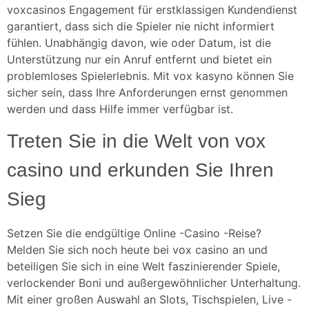
voxcasinos Engagement für erstklassigen Kundendienst
garantiert, dass sich die Spieler nie nicht informiert
fühlen. Unabhängig davon, wie oder Datum, ist die
Unterstützung nur ein Anruf entfernt und bietet ein
problemloses Spielerlebnis. Mit vox kasyno können Sie
sicher sein, dass Ihre Anforderungen ernst genommen
werden und dass Hilfe immer verfügbar ist.
Treten Sie in die Welt von vox
casino und erkunden Sie Ihren
Sieg
Setzen Sie die endgültige Online -Casino -Reise?
Melden Sie sich noch heute bei vox casino an und
beteiligen Sie sich in eine Welt faszinierender Spiele,
verlockender Boni und außergewöhnlicher Unterhaltung.
Mit einer großen Auswahl an Slots, Tischspielen, Live -