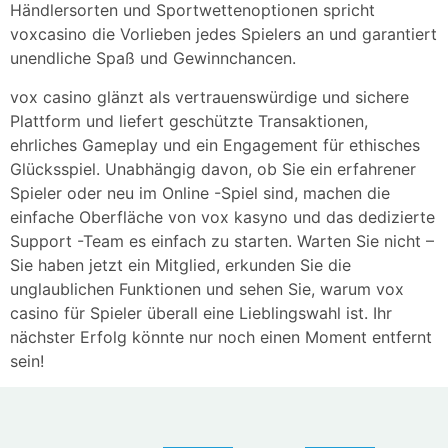
Händlersorten und Sportwettenoptionen spricht
voxcasino die Vorlieben jedes Spielers an und garantiert
unendliche Spaß und Gewinnchancen.
vox casino glänzt als vertrauenswürdige und sichere
Plattform und liefert geschützte Transaktionen,
ehrliches Gameplay und ein Engagement für ethisches
Glücksspiel. Unabhängig davon, ob Sie ein erfahrener
Spieler oder neu im Online -Spiel sind, machen die
einfache Oberfläche von vox kasyno und das dedizierte
Support -Team es einfach zu starten. Warten Sie nicht –
Sie haben jetzt ein Mitglied, erkunden Sie die
unglaublichen Funktionen und sehen Sie, warum vox
casino für Spieler überall eine Lieblingswahl ist. Ihr
nächster Erfolg könnte nur noch einen Moment entfernt
sein!