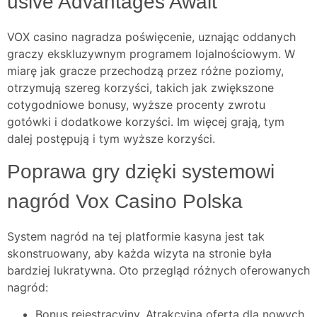
usive Advantages Await
VOX casino nagradza poświęcenie, uznając oddanych
graczy ekskluzywnym programem lojalnościowym. W
miarę jak gracze przechodzą przez różne poziomy,
otrzymują szereg korzyści, takich jak zwiększone
cotygodniowe bonusy, wyższe procenty zwrotu
gotówki i dodatkowe korzyści. Im więcej grają, tym
dalej postępują i tym wyższe korzyści.
Poprawa gry dzięki systemowi
nagród Vox Casino Polska
System nagród na tej platformie kasyna jest tak
skonstruowany, aby każda wizyta na stronie była
bardziej lukratywna. Oto przegląd różnych oferowanych
nagród:
Bonus rejestracyjny. Atrakcyjna oferta dla nowych