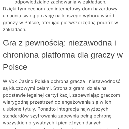
odpowiedzialne zachowania w zakładach.
Dzięki tym cechom ten internetowy dom hazardowy
umacnia swoją pozycję najlepszego wyboru wśród
graczy w Polsce, oferując pierwszorzędną podróż w
zakładach.
Gra z pewnością: niezawodna i
chroniona platforma dla graczy w
Polsce
W Vox Casino Polska ochrona gracza i niezawodność
są kluczowymi celami. Strona z grami działa na
podstawie legalnej certyfikacji, zapewniając graczom
wiarygodną przestrzeń do angażowania się w ich
ulubione tytuły. Ponadto integracja najwyższych
standardów szyfrowania zapewnia pełną ochronę
wszystkich prywatnych i pieniężnych danych,