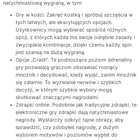
natychmiastową wygraną, w tym:
Gry w kości. Zakręć kostką i spróbuj szczęścia w
tych łatwych, ale ekscytujących opcjach.
Użytkownicy mogą wybierać spośród różnych
opcji, z których każda ma swoje odrębne zasady i
zwycięskie kombinacje, dzięki czemu każdy spin
jest szansą na dużą wygraną.
Opcje „Crash”. Te podnoszące poziom adrenaliny
gry pozwalają graczom obstawiać rosnący
mnożnik i decydować, kiedy wyjść, zanim mnożnik
się załamie. To wyzwanie nerwów i szybkich
decyzji, w którym szybkie wybory mogą
skutkować znaczącymi nagrodami.
Zdrapki online. Podobnie jak tradycyjne zdrapki, te
elektroniczne gry zdrapki dają natychmiastowe
nagrody. Wystarczy odkryć tajne obrazy, aby
sprawdzić, czy zdobyłeś nagrodę, z dużym
wyborem motywów i poziomów wypłat do