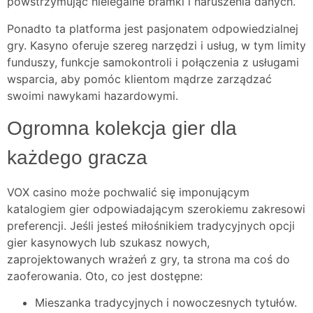
powstrzymując nielegalne bramki i naruszenia danych.
Ponadto ta platforma jest pasjonatem odpowiedzialnej
gry. Kasyno oferuje szereg narzędzi i usług, w tym limity
funduszy, funkcje samokontroli i połączenia z usługami
wsparcia, aby pomóc klientom mądrze zarządzać
swoimi nawykami hazardowymi.
Ogromna kolekcja gier dla
każdego gracza
VOX casino może pochwalić się imponującym
katalogiem gier odpowiadającym szerokiemu zakresowi
preferencji. Jeśli jesteś miłośnikiem tradycyjnych opcji
gier kasynowych lub szukasz nowych,
zaprojektowanych wrażeń z gry, ta strona ma coś do
zaoferowania. Oto, co jest dostępne:
Mieszanka tradycyjnych i nowoczesnych tytułów.