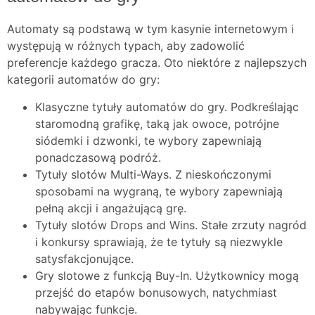
Automaty są podstawą w tym kasynie internetowym i
występują w różnych typach, aby zadowolić
preferencje każdego gracza. Oto niektóre z najlepszych
kategorii automatów do gry:
Klasyczne tytuły automatów do gry. Podkreślając
staromodną grafikę, taką jak owoce, potrójne
siódemki i dzwonki, te wybory zapewniają
ponadczasową podróż.
Tytuły slotów Multi-Ways. Z nieskończonymi
sposobami na wygraną, te wybory zapewniają
pełną akcji i angażującą grę.
Tytuły slotów Drops and Wins. Stałe zrzuty nagród
i konkursy sprawiają, że te tytuły są niezwykle
satysfakcjonujące.
Gry slotowe z funkcją Buy-In. Użytkownicy mogą
przejść do etapów bonusowych, natychmiast
nabywając funkcje.