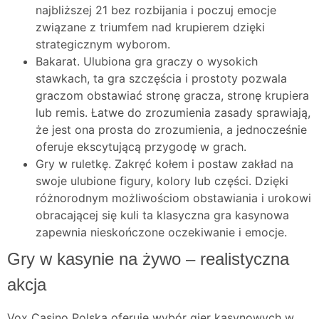
najbliższej 21 bez rozbijania i poczuj emocje
związane z triumfem nad krupierem dzięki
strategicznym wyborom.
Bakarat. Ulubiona gra graczy o wysokich
stawkach, ta gra szczęścia i prostoty pozwala
graczom obstawiać stronę gracza, stronę krupiera
lub remis. Łatwe do zrozumienia zasady sprawiają,
że jest ona prosta do zrozumienia, a jednocześnie
oferuje ekscytującą przygodę w grach.
Gry w ruletkę. Zakręć kołem i postaw zakład na
swoje ulubione figury, kolory lub części. Dzięki
różnorodnym możliwościom obstawiania i urokowi
obracającej się kuli ta klasyczna gra kasynowa
zapewnia nieskończone oczekiwanie i emocje.
Gry w kasynie na żywo – realistyczna
akcja
Vox Casino Polska oferuje wybór gier kasynowych w