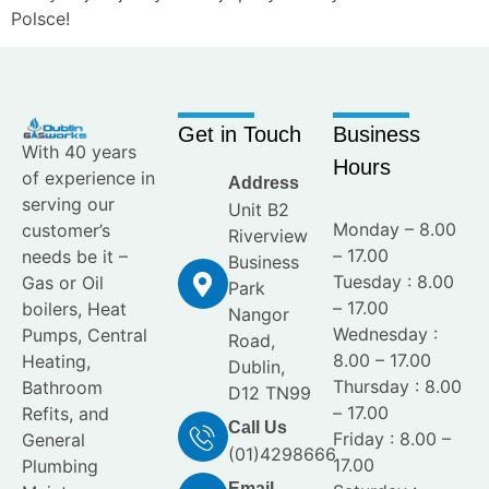
Polsce!
Get in Touch
Business
With 40 years
Hours
of experience in
Address
serving our
Unit B2
Monday – 8.00
customer’s
Riverview
– 17.00
needs be it –
Business
Tuesday : 8.00
Gas or Oil
Park
– 17.00
boilers, Heat
Nangor
Wednesday :
Pumps, Central
Road,
8.00 – 17.00
Heating,
Dublin,
Thursday : 8.00
Bathroom
D12 TN99
– 17.00
Refits, and
Call Us
Friday : 8.00 –
General
(01)4298666
17.00
Plumbing
Email