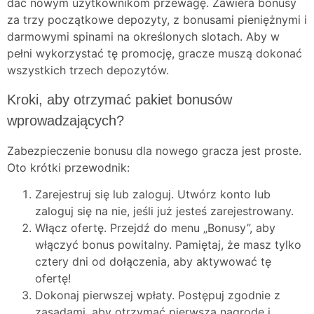
dać nowym użytkownikom przewagę. Zawiera bonusy
za trzy początkowe depozyty, z bonusami pieniężnymi i
darmowymi spinami na określonych slotach. Aby w
pełni wykorzystać tę promocję, gracze muszą dokonać
wszystkich trzech depozytów.
Kroki, aby otrzymać pakiet bonusów
wprowadzających?
Zabezpieczenie bonusu dla nowego gracza jest proste.
Oto krótki przewodnik:
Zarejestruj się lub zaloguj. Utwórz konto lub
zaloguj się na nie, jeśli już jesteś zarejestrowany.
Włącz ofertę. Przejdź do menu „Bonusy”, aby
włączyć bonus powitalny. Pamiętaj, że masz tylko
cztery dni od dołączenia, aby aktywować tę
ofertę!
Dokonaj pierwszej wpłaty. Postępuj zgodnie z
zasadami, aby otrzymać pierwszą nagrodę i