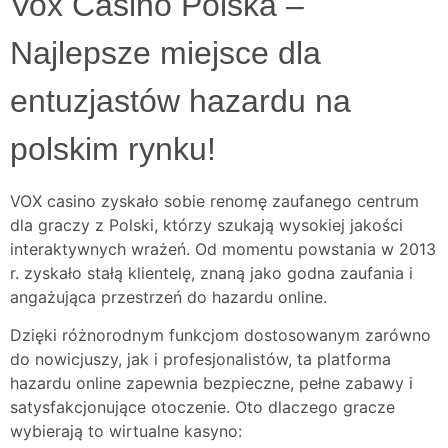
Vox Casino Polska –
Najlepsze miejsce dla
entuzjastów hazardu na
polskim rynku!
VOX casino zyskało sobie renomę zaufanego centrum
dla graczy z Polski, którzy szukają wysokiej jakości
interaktywnych wrażeń. Od momentu powstania w 2013
r. zyskało stałą klientelę, znaną jako godna zaufania i
angażująca przestrzeń do hazardu online.
Dzięki różnorodnym funkcjom dostosowanym zarówno
do nowicjuszy, jak i profesjonalistów, ta platforma
hazardu online zapewnia bezpieczne, pełne zabawy i
satysfakcjonujące otoczenie. Oto dlaczego gracze
wybierają to wirtualne kasyno: