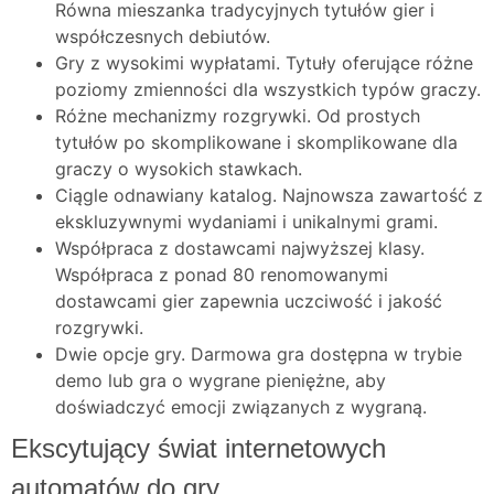
Równa mieszanka tradycyjnych tytułów gier i
współczesnych debiutów.
Gry z wysokimi wypłatami. Tytuły oferujące różne
poziomy zmienności dla wszystkich typów graczy.
Różne mechanizmy rozgrywki. Od prostych
tytułów po skomplikowane i skomplikowane dla
graczy o wysokich stawkach.
Ciągle odnawiany katalog. Najnowsza zawartość z
ekskluzywnymi wydaniami i unikalnymi grami.
Współpraca z dostawcami najwyższej klasy.
Współpraca z ponad 80 renomowanymi
dostawcami gier zapewnia uczciwość i jakość
rozgrywki.
Dwie opcje gry. Darmowa gra dostępna w trybie
demo lub gra o wygrane pieniężne, aby
doświadczyć emocji związanych z wygraną.
Ekscytujący świat internetowych
automatów do gry