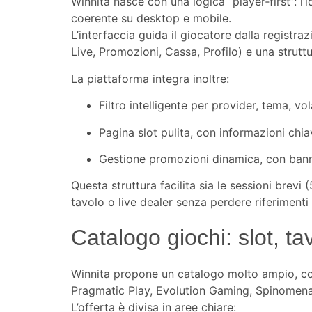
Winnita nasce con una logica “player‑first”: l
coerente su desktop e mobile.
L’interfaccia guida il giocatore dalla registr
Live, Promozioni, Cassa, Profilo) e una strut
La piattaforma integra inoltre:
Filtro intelligente per provider, tema, vo
Pagina slot pulita, con informazioni chiav
Gestione promozioni dinamica, con banne
Questa struttura facilita sia le sessioni brev
tavolo o live dealer senza perdere riferimenti v
Catalogo giochi: slot, tav
Winnita propone un catalogo molto ampio, con 
Pragmatic Play, Evolution Gaming, Spinomenal 
L’offerta è divisa in aree chiare: