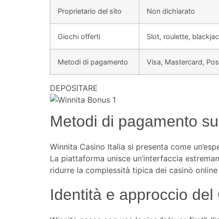
Proprietario del sito
Non dichiarato
Giochi offerti
Slot, roulette, blackja
Metodi di pagamento
Visa, Mastercard, Po
DEPOSITARE
Metodi di pagamento su 
Winnita Casino Italia si presenta come un’esp
La piattaforma unisce un’interfaccia estremam
ridurre la complessità tipica dei casinò online
Identità e approccio del