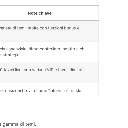
Note chiave
arietà di temi, molte con funzioni bonus e
cia essenziale, ritmo controllato, adatto a chi
e strategia
0 tavoli live, con varianti VIP e tavoli illimitati
er sessioni brevi o come “intervallo” tra slot
ta gamma di temi.