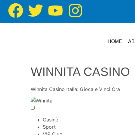
HOME
AB
WINNITA CASINO
Winnita Casino Italia: Gioca e Vinci Ora
Casinò
Sport
VIP Club