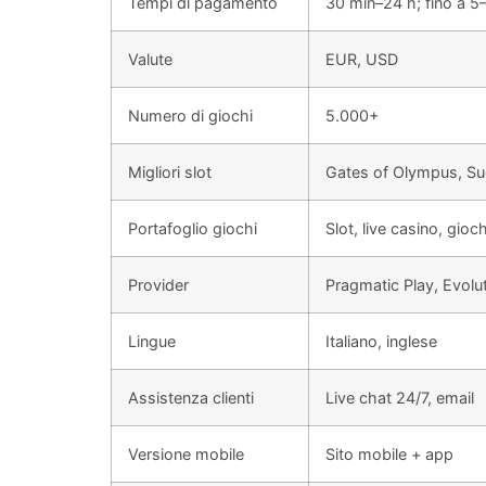
Tempi di pagamento
30 min–24 h; fino a 5–
Valute
EUR, USD
Numero di giochi
5.000+
Migliori slot
Gates of Olympus, Sug
Portafoglio giochi
Slot, live casino, gio
Provider
Pragmatic Play, Evolu
Lingue
Italiano, inglese
Assistenza clienti
Live chat 24/7, email
Versione mobile
Sito mobile + app