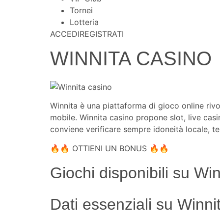
Tornei
Lotteria
ACCEDI
REGISTRATI
WINNITA CASINO
Winnita è una piattaforma di gioco online rivo
mobile. Winnita casino propone slot, live casin
conviene verificare sempre idoneità locale, te
🔥🔥 OTTIENI UN BONUS 🔥🔥
Giochi disponibili su Wi
Dati essenziali su Winnit