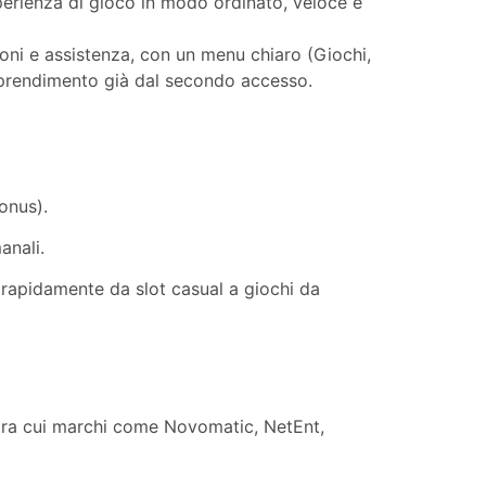
esperienza di gioco in modo ordinato, veloce e
zioni e assistenza, con un menu chiaro (Giochi,
apprendimento già dal secondo accesso.
bonus).
anali.
e rapidamente da slot casual a giochi da
, tra cui marchi come Novomatic, NetEnt,