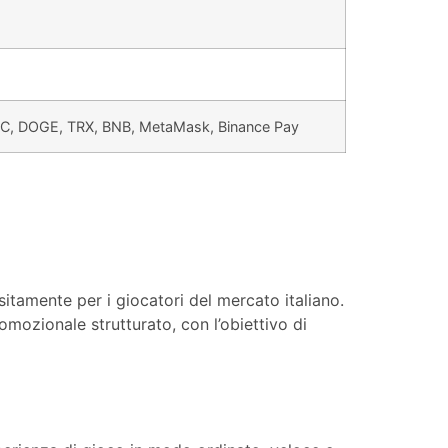
LTC, DOGE, TRX, BNB, MetaMask, Binance Pay
itamente per i giocatori del mercato italiano.
mozionale strutturato, con l’obiettivo di