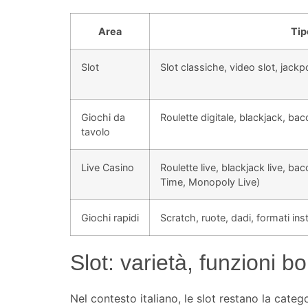
Area
Tip
Slot
Slot classiche, video slot, jackpo
Giochi da
Roulette digitale, blackjack, bac
tavolo
Live Casino
Roulette live, blackjack live, bac
Time, Monopoly Live)
Giochi rapidi
Scratch, ruote, dadi, formati ins
Slot: varietà, funzioni bo
Nel contesto italiano, le slot restano la cate