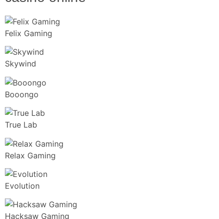
Felix Gaming
Skywind
Booongo
True Lab
Relax Gaming
Evolution
Hacksaw Gaming