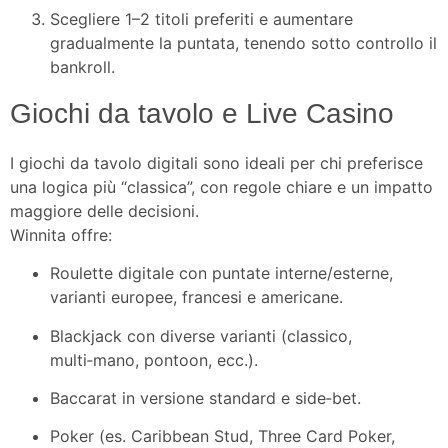
Scegliere 1–2 titoli preferiti e aumentare
gradualmente la puntata, tenendo sotto controllo il
bankroll.
Giochi da tavolo e Live Casino
I giochi da tavolo digitali sono ideali per chi preferisce
una logica più “classica”, con regole chiare e un impatto
maggiore delle decisioni.
Winnita offre:
Roulette digitale con puntate interne/esterne,
varianti europee, francesi e americane.
Blackjack con diverse varianti (classico,
multi‑mano, pontoon, ecc.).
Baccarat in versione standard e side‑bet.
Poker (es. Caribbean Stud, Three Card Poker,