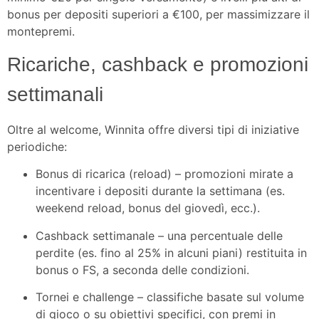
bonus per depositi superiori a €100, per massimizzare il
montepremi.
Ricariche, cashback e promozioni
settimanali
Oltre al welcome, Winnita offre diversi tipi di iniziative
periodiche:
Bonus di ricarica (reload) – promozioni mirate a
incentivare i depositi durante la settimana (es.
weekend reload, bonus del giovedì, ecc.).
Cashback settimanale – una percentuale delle
perdite (es. fino al 25% in alcuni piani) restituita in
bonus o FS, a seconda delle condizioni.
Tornei e challenge – classifiche basate sul volume
di gioco o su obiettivi specifici, con premi in