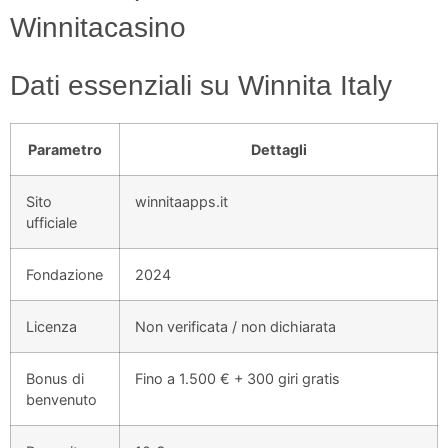
Winnitacasino
Dati essenziali su Winnita Italy
Parametro
Dettagli
Sito
winnitaapps.it
ufficiale
Fondazione
2024
Licenza
Non verificata / non dichiarata
Bonus di
Fino a 1.500 € + 300 giri gratis
benvenuto