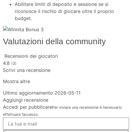
Abilitare limiti di deposito e sessione se si
riconosce il rischio di giocare oltre il proprio
budget.
Valutazioni della community
Recensioni dei giocatori
4.8
(3)
Scrivi una recensione
Mostra altre
Ultimo aggiornamento 2026-05-11
Aggiungi recensione
Accedi per pubblicare
Per inviare una recensione è necessario
effettuare l’accesso.