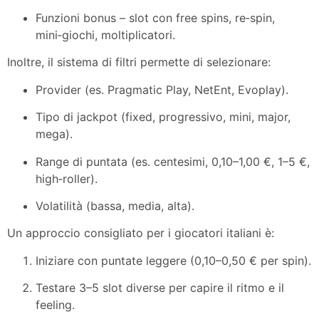
Funzioni bonus – slot con free spins, re‑spin,
mini‑giochi, moltiplicatori.
Inoltre, il sistema di filtri permette di selezionare:
Provider (es. Pragmatic Play, NetEnt, Evoplay).
Tipo di jackpot (fixed, progressivo, mini, major,
mega).
Range di puntata (es. centesimi, 0,10–1,00 €, 1–5 €,
high‑roller).
Volatilità (bassa, media, alta).
Un approccio consigliato per i giocatori italiani è:
Iniziare con puntate leggere (0,10–0,50 € per spin).
Testare 3–5 slot diverse per capire il ritmo e il
feeling.