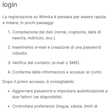
login
La registrazione su Winnita è pensata per essere rapida
e lineare, in pochi passaggi:
Compilazione dei dati (nome, cognome, data di
nascita, indirizzo, ecc.).
Inserimento e‑mail e creazione di una password
robusta.
Verifica del contatto (e‑mail o SMS).
Conferma delle informazioni e accesso al conto.
Dopo il primo accesso, è consigliabile:
Aggiornare password e impostare autenticazione a
due fattori (se disponibile).
Controllare preferenze (lingua, valuta, limiti di