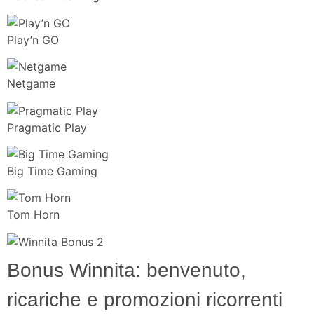
Play’n GO
Netgame
Pragmatic Play
Big Time Gaming
Tom Horn
Bonus Winnita: benvenuto,
ricariche e promozioni ricorrenti