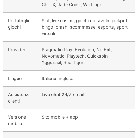
Chilli X, Jade Coins, Wild Tiger
Portafoglio
Slot, live casino, giochi da tavolo, jackpot,
giochi
bingo, crash, scommesse, esports, sport
virtuali
Provider
Pragmatic Play, Evolution, NetEnt,
Novomatic, Playtech, Quickspin,
Yggdrasil, Red Tiger
Lingue
Italiano, inglese
Assistenza
Live chat 24/7, email
clienti
Versione
Sito mobile + app
mobile