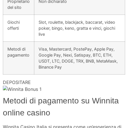
Proprietario
Non dichiarato
del sito
Giochi
Slot, roulette, blackjack, baccarat, video
offerti
poker, bingo, keno, gratta e vinci, giochi
live
Metodi di
Visa, Mastercard, PostePay, Apple Pay,
pagamento
Google Pay, Nexi, Satispay, BTC, ETH,
USDT, LTC, DOGE, TRX, BNB, MetaMask,
Binance Pay
DEPOSITARE
Metodi di pagamento su Winnita
online casino
Winnita Casino Italia si presenta come un’esperienza di