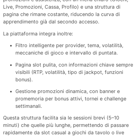
Live, Promozioni, Cassa, Profilo) e una struttura di
pagina che rimane costante, riducendo la curva di
apprendimento già dal secondo accesso.
La piattaforma integra inoltre:
Filtro intelligente per provider, tema, volatilità,
meccaniche di gioco e intervallo di puntata.
Pagina slot pulita, con informazioni chiave sempre
visibili (RTP, volatilità, tipo di jackpot, funzioni
bonus).
Gestione promozioni dinamica, con banner e
promemoria per bonus attivi, tornei e challenge
settimanali.
Questa struttura facilita sia le sessioni brevi (5–10
minuti) che quelle più lunghe, permettendo di passare
rapidamente da slot casual a giochi da tavolo o live