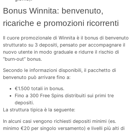
Bonus Winnita: benvenuto,
ricariche e promozioni ricorrenti
Il cuore promozionale di Winnita è il bonus di benvenuto
strutturato su 3 depositi, pensato per accompagnare il
nuovo utente in modo graduale e ridurre il rischio di
“burn‑out” bonus.
Secondo le informazioni disponibili, il pacchetto di
benvenuto può arrivare fino a:
€1.500 totali in bonus.
Fino a 300 Free Spins distribuiti sui primi tre
depositi.
La struttura tipica è la seguente:
In alcuni casi vengono richiesti depositi minimi (es.
minimo €20 per singolo versamento) e livelli più alti di