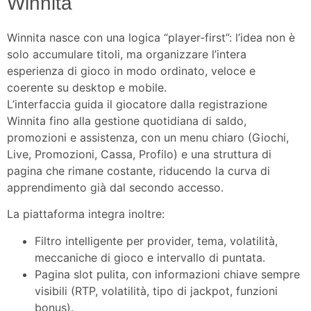
Winnita
Winnita nasce con una logica “player‑first”: l’idea non è
solo accumulare titoli, ma organizzare l’intera
esperienza di gioco in modo ordinato, veloce e
coerente su desktop e mobile.
L’interfaccia guida il giocatore dalla registrazione
Winnita fino alla gestione quotidiana di saldo,
promozioni e assistenza, con un menu chiaro (Giochi,
Live, Promozioni, Cassa, Profilo) e una struttura di
pagina che rimane costante, riducendo la curva di
apprendimento già dal secondo accesso.
La piattaforma integra inoltre:
Filtro intelligente per provider, tema, volatilità,
meccaniche di gioco e intervallo di puntata.
Pagina slot pulita, con informazioni chiave sempre
visibili (RTP, volatilità, tipo di jackpot, funzioni
bonus).