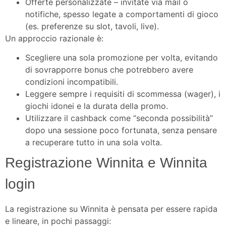
Offerte personalizzate – invitate via mail o
notifiche, spesso legate a comportamenti di gioco
(es. preferenze su slot, tavoli, live).
Un approccio razionale è:
Scegliere una sola promozione per volta, evitando
di sovrapporre bonus che potrebbero avere
condizioni incompatibili.
Leggere sempre i requisiti di scommessa (wager), i
giochi idonei e la durata della promo.
Utilizzare il cashback come “seconda possibilità”
dopo una sessione poco fortunata, senza pensare
a recuperare tutto in una sola volta.
Registrazione Winnita e Winnita
login
La registrazione su Winnita è pensata per essere rapida
e lineare, in pochi passaggi: