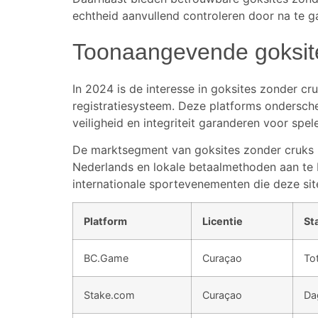
echtheid aanvullend controleren door na te 
Toonaangevende goksite
In 2024 is de interesse in goksites zonder cru
registratiesysteem. Deze platforms ondersche
veiligheid en integriteit garanderen voor spele
De marktsegment van goksites zonder cruks 
Nederlands en lokale betaalmethoden aan te bi
internationale sportevenementen die deze site
Platform
Licentie
St
BC.Game
Curaçao
To
Stake.com
Curaçao
Da