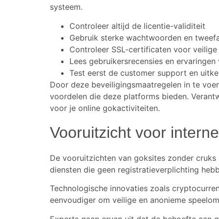
systeem.
Controleer altijd de licentie-validiteit
Gebruik sterke wachtwoorden en tweefa
Controleer SSL-certificaten voor veilige
Lees gebruikersrecensies en ervaringen
Test eerst de customer support en uitke
Door deze beveiligingsmaatregelen in te voe
voordelen die deze platforms bieden. Verantwo
voor je online gokactiviteiten.
Vooruitzicht voor inter
De vooruitzichten van
goksites zonder cruks
diensten die geen registratieverplichting heb
Technologische innovaties zoals cryptocurre
eenvoudiger om veilige en anonieme speelom
Experts gaan ervan uit dat de behoefte aan go