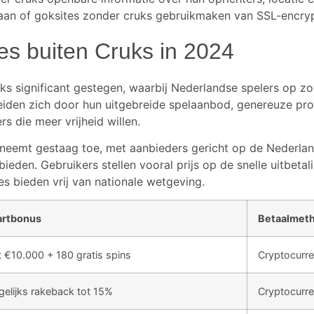
gaan of goksites zonder cruks gebruikmaken van SSL-encryp
s buiten Cruks in 2024
ks significant gestegen, waarbij Nederlandse spelers op zoek
iden zich door hun uitgebreide spelaanbod, genereuze promo
rs die meer vrijheid willen.
neemt gestaag toe, met aanbieders gericht op de Nederlan
eden. Gebruikers stellen vooral prijs op de snelle uitbetal
s bieden vrij van nationale wetgeving.
artbonus
Betaalmet
t €10.000 + 180 gratis spins
Cryptocurre
gelijks rakeback tot 15%
Cryptocurre