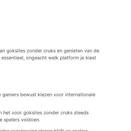
van goksites zonder cruks en genieten van de
 essentieel, ongeacht welk platform je kiest
 gamers bewust kiezen voor internationale
n het voor goksites zonder cruks steeds
 spelers voldoen.
dse regelgeving streng blijft en spelers