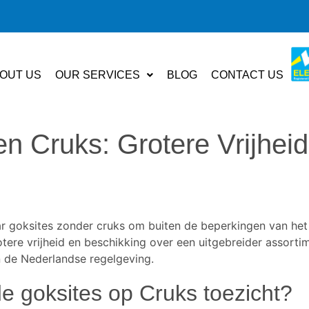
OUT US
OUR SERVICES
BLOG
CONTACT US
en Cruks: Grotere Vrijhei
 goksites zonder cruks om buiten de beperkingen van het o
otere vrijheid en beschikking over een uitgebreider assor
an de Nederlandse regelgeving.
de goksites op Cruks toezicht?