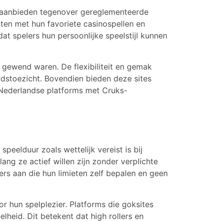
s aanbieden tegenover gereglementeerde
en met hun favoriete casinospellen en
t spelers hun persoonlijke speelstijl kunnen
n gewend waren. De flexibiliteit en gemak
dstoezicht. Bovendien bieden deze sites
 Nederlandse platforms met Cruks-
eelduur zoals wettelijk vereist is bij
ng ze actief willen zijn zonder verplichte
rs aan die hun limieten zelf bepalen en geen
r hun spelplezier. Platforms die goksites
heid. Dit betekent dat high rollers en