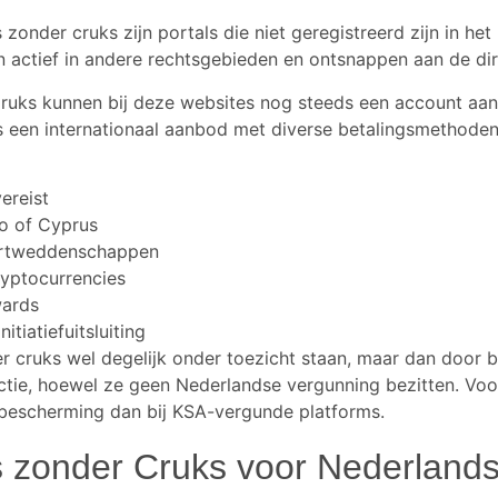
 zonder cruks zijn portals die niet geregistreerd zijn in he
actief in andere rechtsgebieden en ontsnappen aan de dire
Cruks kunnen bij deze websites nog steeds een account aan
een internationaal aanbod met diverse betalingsmethoden e
ereist
ao of Cyprus
portweddenschappen
ryptocurrencies
wards
tiatiefuitsluiting
er cruks wel degelijk onder toezicht staan, maar dan door b
dictie, hoewel ze geen Nederlandse vergunning bezitten. Voo
escherming dan bij KSA-vergunde platforms.
s zonder Cruks voor Nederlands