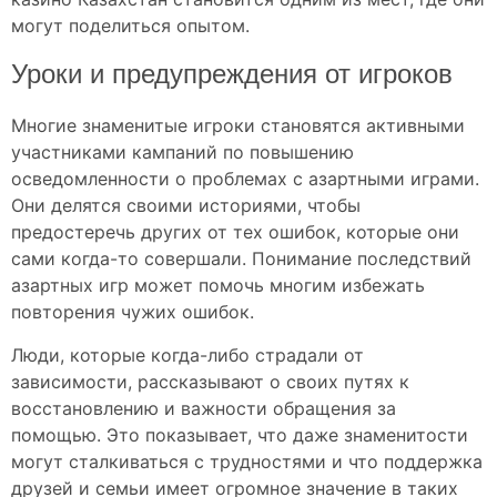
могут поделиться опытом.
Уроки и предупреждения от игроков
Многие знаменитые игроки становятся активными
участниками кампаний по повышению
осведомленности о проблемах с азартными играми.
Они делятся своими историями, чтобы
предостеречь других от тех ошибок, которые они
сами когда-то совершали. Понимание последствий
азартных игр может помочь многим избежать
повторения чужих ошибок.
Люди, которые когда-либо страдали от
зависимости, рассказывают о своих путях к
восстановлению и важности обращения за
помощью. Это показывает, что даже знаменитости
могут сталкиваться с трудностями и что поддержка
друзей и семьи имеет огромное значение в таких