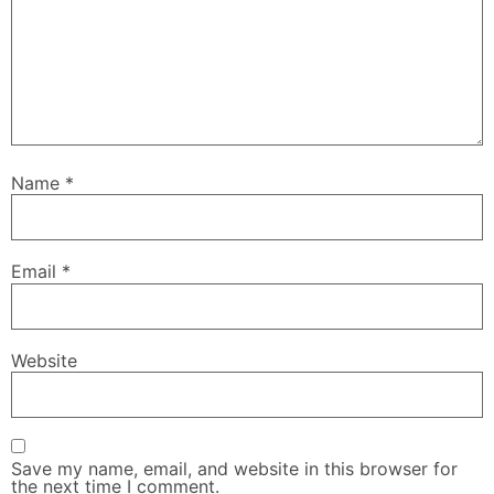
Name
*
Email
*
Website
Save my name, email, and website in this browser for
the next time I comment.