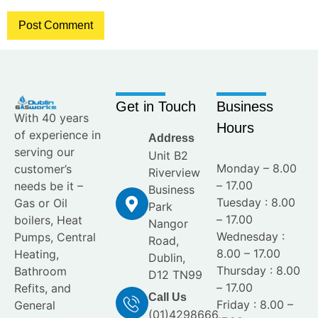
Get in Touch
Business
With 40 years
Hours
of experience in
Address
serving our
Unit B2
Monday – 8.00
customer’s
Riverview
– 17.00
needs be it –
Business
Tuesday : 8.00
Gas or Oil
Park
– 17.00
boilers, Heat
Nangor
Wednesday :
Pumps, Central
Road,
8.00 – 17.00
Heating,
Dublin,
Thursday : 8.00
Bathroom
D12 TN99
– 17.00
Refits, and
Call Us
Friday : 8.00 –
General
(01)4298666